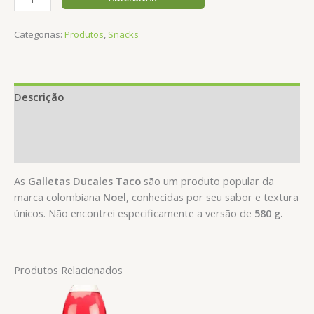
de
Galletas
Categorias:
Produtos
,
Snacks
Ducales
Taco
(580
g)
Descrição
Informação adicional
Avaliações (0)
As
Galletas Ducales Taco
são um produto popular da
marca colombiana
Noel
, conhecidas por seu sabor e textura
únicos. Não encontrei especificamente a versão de
580 g.
Produtos Relacionados