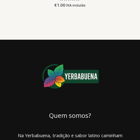
€
1.00
Avaliação
IVA incluído
0
de
5
Quem somos?
Na Yerbabuena, tradição e sabor latino caminham