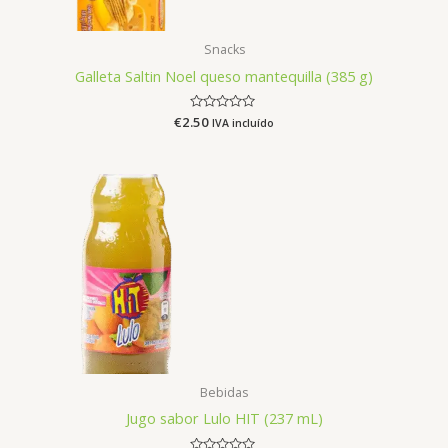
Snacks
Galleta Saltin Noel queso mantequilla (385 g)
€
2.50
Avaliação
IVA incluído
0
de
5
Bebidas
Jugo sabor Lulo HIT (237 mL)