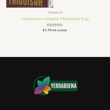
Temperos
Condimento Completo TRIGUISAR (70 g)
€
1.70
Avaliação
IVA incluído
0
de
5