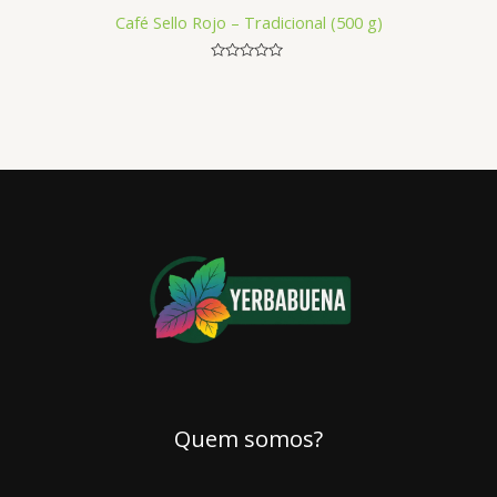
Café Sello Rojo – Tradicional (500 g)
Avaliação
0
de
5
Quem somos?