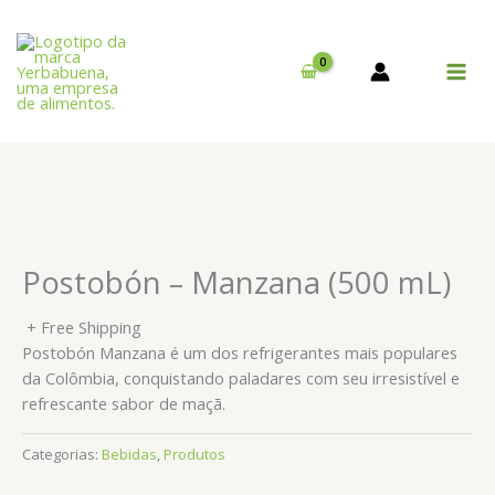
Skip
to
content
MAI
MEN
Postobón – Manzana (500 mL)
+ Free Shipping
Postobón Manzana é um dos refrigerantes mais populares
da Colômbia, conquistando paladares com seu irresistível e
refrescante sabor de maçã.
Categorias:
Bebidas
,
Produtos